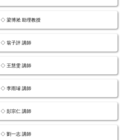
◇ 梁博淞 助理教授
◇ 翁子評 講師
◇ 王慧雯 講師
◇ 李雨璿 講師
◇ 彭宗仁 講師
◇ 劉一志 講師