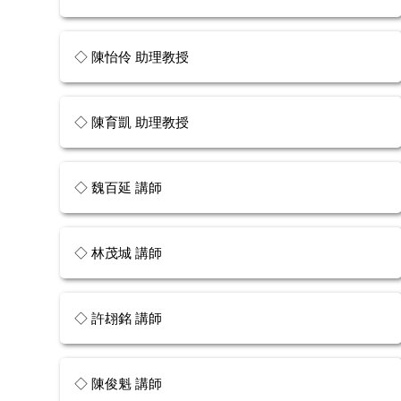
◇ 陳怡伶 助理教授
◇ 陳育凱 助理教授
◇ 魏百延 講師
◇ 林茂城 講師
◇ 許翃銘 講師
◇ 陳俊魁 講師