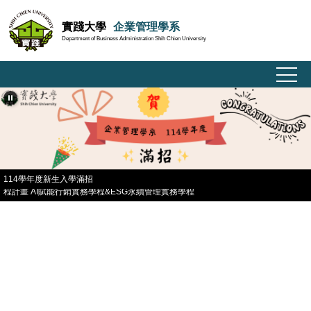
跳
實踐大學
企業管理學系
到
Department of Business Administration Shih Chien University
主
要
內
容
區
114學年度新生入學滿招
114學年度 企業管理學系通過 勞動部勞動力發展署 補助大專校院學年度辦理就業學
程計畫 AI賦能行銷實務學程&ESG永續管理實務學程