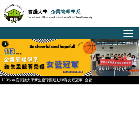
跳
實踐大學
企業管理學系
到
Department of Business Administration Shih Chien University
主
要
內
容
區
113學年度實踐大學新生盃球類運動聯賽女籃冠軍_企管