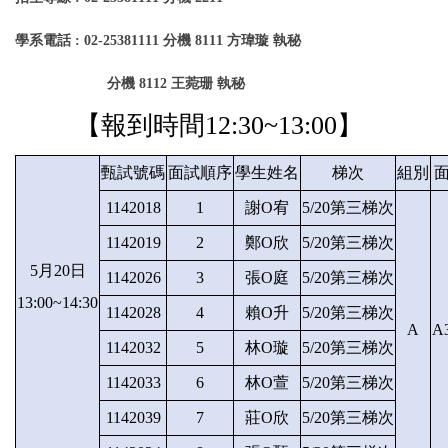
學系電話 : 02-25381111 分機 8111 方瑋璇 執秘
分機 8112 王菀珊 執秘
【報到時間
12:30~13:00】
甄試號碼
面試順序
學生姓名
梯次
組別
1142018
1
謝O宥
5/20第三梯次
1142019
2
鄭O欣
5/20第三梯次
5月20日
1142026
3
張O庭
5/20第三梯次
13:00~14:30
1142028
4
賴O升
5/20第三梯次
A
A
1142032
5
林O璇
5/20第三梯次
1142033
6
林O萱
5/20第三梯次
1142039
7
莊O欣
5/20第三梯次