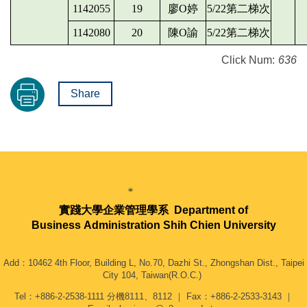
1142055
19
廖O婷
5/22第二梯次
1142080
20
陳O諭
5/22第二梯次
Click Num:
636
Share
實踐大學企業管理學系
Department of
Business Administration Shih Chien University
Add：10462 4th Floor, Building L, No.70, Dazhi St., Zhongshan Dist., Taipei
City 104, Taiwan(R.O.C.)
Tel：+886-2-2538-1111 分機8111、8112 ｜ Fax：+886-2-2533-3143 ｜