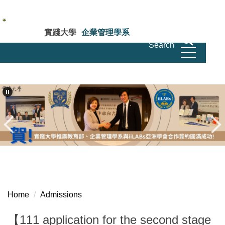
Jump
to
the
實踐大學
企業管理學系
main
Search
Department of Business Administration Shih
Chien University
content
block
Home
Admissions
【111 application for the second stage