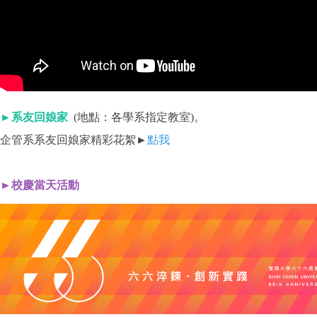
►系友回娘家
(地點：各學系指定教室)。
企管系系友回娘家精彩花絮►
點我
►校慶當天活動